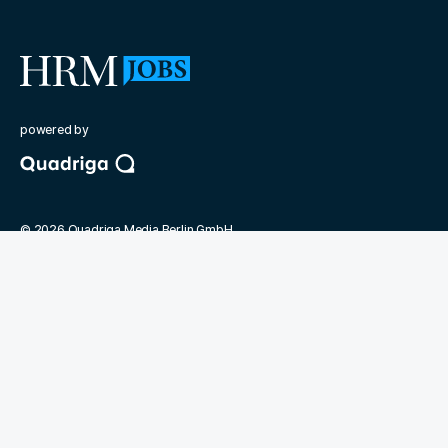
powered by
©
2026
Quadriga Media Berlin GmbH
Unsere Partner
Magazin Human Resources Manager
Bundesverband der Personaler
Quadriga Hochschule
Jobmarket