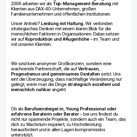
2006 arbeiten wir als
Top-Management-Beratung
mit
Klienten aus DAX-40-Unternehmen, großen
Familienunternehmen und öffentlichen Institutionen.
Unser Antrieb?
Leistung mit Haltung.
Wir verbinden
strategisches Denken mit einem klaren Blick für die
menschlichen Faktoren in Organisationen. Dabei setzen
wir auf
Koproduktion und #Augenhöhe
– im Team und
mit unseren Klienten.
Wir sind kein anonymer Großkonzern, sondern eine
wachsende Partnerschaft, die auf
Vertrauen,
Pragmatismus und gemeinsames Gestalten
setzt. Uns
eint die Überzeugung, dass nachhaltige Veränderung nur
gelingt, wenn man die Dinge
strategisch exzellent und
menschlich nahbar
angeht.
Ob als
Berufseinsteiger:in, Young Professional oder
erfahrene Beraterin
oder Berater
– bei uns findest du
nicht nur spannende Projekte, sondern auch ein Team, das
dich zu Wachstum inspiriert, zu Höchstleistung
herausfordert und in allen Lagen kompromisslos
unterstützt.