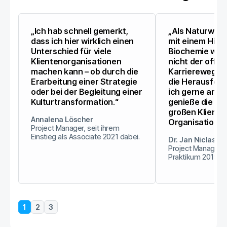
„Ich hab schnell gemerkt,
„Als Naturwiss
dass ich hier wirklich einen
mit einem Hint
Unterschied für viele
Biochemie war 
Klientenorganisationen
nicht der offen
machen kann – ob durch die
Karriereweg fü
Erarbeitung einer Strategie
die Herausfor
oder bei der Begleitung einer
ich gerne ang
Kulturtransformation.“
genieße die Arb
großen Kliente
Annalena Löscher
Organisationen
Project Manager, seit ihrem
Einstieg als Associate 2021 dabei.
Dr. Jan Niclas Fre
Project Manager, 
Praktikum 2019 da
1
2
3