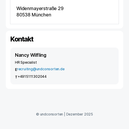
Widenmayerstraße 29
80538
München
Kontakt
Nancy Wilfling
HR Specialist
recruiting@undconsorten.de
E
+4915111302044
T
©
undconsorten
|
Dezember 2025