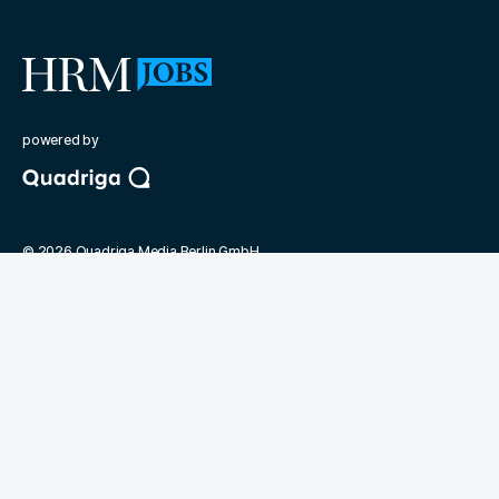
powered by
©
2026
Quadriga Media Berlin GmbH
Unsere Partner
Magazin Human Resources Manager
Bundesverband der Personaler
Quadriga Hochschule
Jobmarket
Kontakt