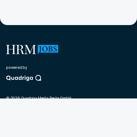
powered by
©
2026
Quadriga Media Berlin GmbH
Unsere Partner
Magazin Human Resources Manager
Bundesverband der Personaler