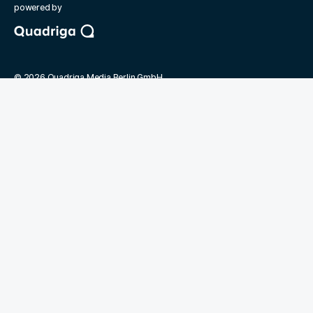
powered by
©
2026
Quadriga Media Berlin GmbH
Unsere Partner
Magazin Human Resources Manager
Bundesverband der Personaler
Quadriga Hochschule
Jobmarket
Kontakt
FAQ
Mediadaten
Unternehmen
Newsletter