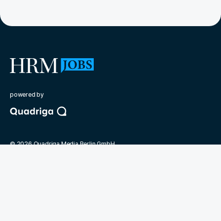
powered by
©
2026
Quadriga Media Berlin GmbH
Unsere Partner
Magazin Human Resources Manager
Bundesverband der Personaler
Quadriga Hochschule