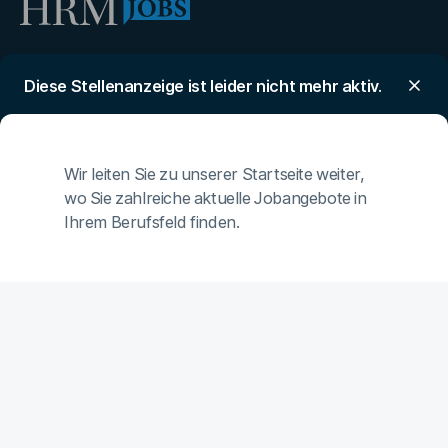
powered by
Diese Stellenanzeige ist leider nicht mehr aktiv.
©
2026
Quadriga Media Berlin GmbH
Wir leiten Sie zu unserer Startseite weiter,
wo Sie zahlreiche aktuelle Jobangebote in
Unsere Partner
Ihrem Berufsfeld finden.
Magazin Human Resources Manager
Bundesverband der Personaler
Quadriga Hochschule
Jobmarket
Kontakt
FAQ
Mediadaten