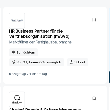
HR Business Partner für die
Vertriebsorganisation (m/w/d)
Marktführer der Fertighausbaubranche
Schlüchtern
Vor Ort
, Home-Office möglich
Vollzeit
hinzugefügt vor
einem Tag
(Junior) People & Culture Manager:in