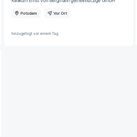
Klinikum Ernst von Bergmann gemeinnützige GmbH
Potsdam
Vor Ort
hinzugefügt vor
einem Tag