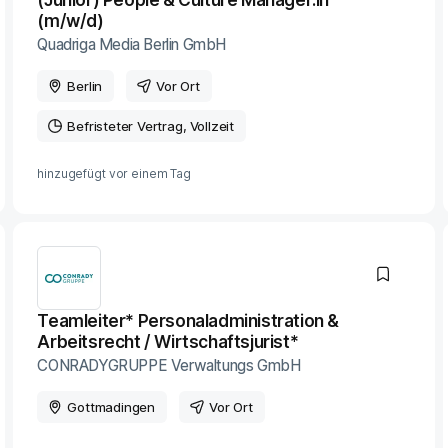
(m/w/d)
Quadriga Media Berlin GmbH
Berlin
Vor Ort
Befristeter Vertrag
Vollzeit
hinzugefügt vor
einem Tag
Teamleiter* Personaladministration &
Arbeitsrecht / Wirtschaftsjurist*
CONRADYGRUPPE Verwaltungs GmbH
Gottmadingen
Vor Ort