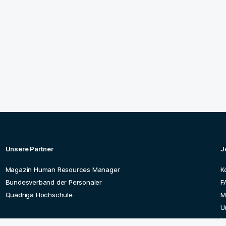
Unsere Partner
J
Magazin Human Resources Manager
K
Bundesverband der Personaler
F
Quadriga Hochschule
M
U
N